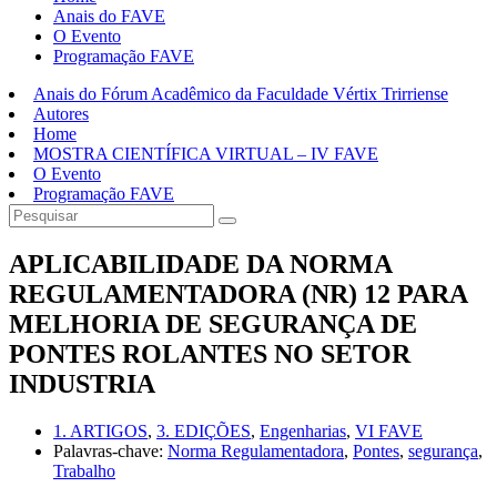
Anais do FAVE
O Evento
Programação FAVE
Anais do Fórum Acadêmico da Faculdade Vértix Trirriense
Autores
Home
MOSTRA CIENTÍFICA VIRTUAL – IV FAVE
O Evento
Programação FAVE
APLICABILIDADE DA NORMA
REGULAMENTADORA (NR) 12 PARA
MELHORIA DE SEGURANÇA DE
PONTES ROLANTES NO SETOR
INDUSTRIA
1. ARTIGOS
,
3. EDIÇÕES
,
Engenharias
,
VI FAVE
Palavras-chave:
Norma Regulamentadora
,
Pontes
,
segurança
,
Trabalho