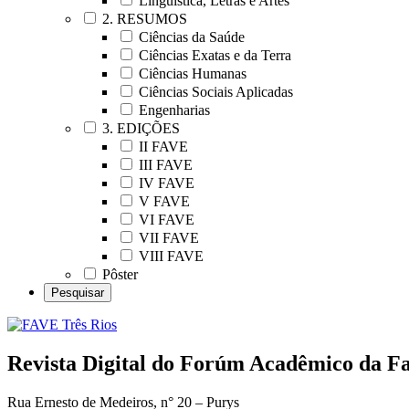
Linguística, Letras e Artes
2. RESUMOS
Ciências da Saúde
Ciências Exatas e da Terra
Ciências Humanas
Ciências Sociais Aplicadas
Engenharias
3. EDIÇÕES
II FAVE
III FAVE
IV FAVE
V FAVE
VI FAVE
VII FAVE
VIII FAVE
Pôster
Revista Digital do Forúm Acadêmico da Fac
Rua Ernesto de Medeiros, n° 20 – Purys