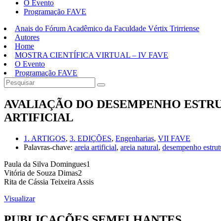
O Evento
Programação FAVE
Anais do Fórum Acadêmico da Faculdade Vértix Trirriense
Autores
Home
MOSTRA CIENTÍFICA VIRTUAL – IV FAVE
O Evento
Programação FAVE
AVALIAÇÃO DO DESEMPENHO ESTRUT
ARTIFICIAL
1. ARTIGOS
,
3. EDIÇÕES
,
Engenharias
,
VII FAVE
Palavras-chave:
areia artificial
,
areia natural
,
desempenho estrut
Paula da Silva Domingues1
Vitória de Souza Dimas2
Rita de Cássia Teixeira Assis
Visualizar
PUBLICAÇÕES SEMELHANTES