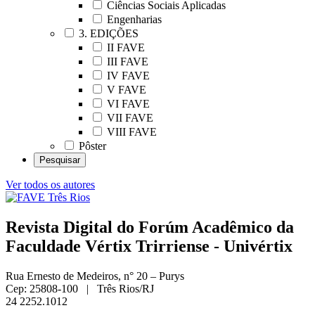
Ciências Sociais Aplicadas
Engenharias
3. EDIÇÕES
II FAVE
III FAVE
IV FAVE
V FAVE
VI FAVE
VII FAVE
VIII FAVE
Pôster
Ver todos os autores
Revista Digital do Forúm Acadêmico da
Faculdade Vértix Trirriense - Univértix
Rua Ernesto de Medeiros, n° 20 – Purys
Cep: 25808-100 | Três Rios/RJ
24 2252.1012