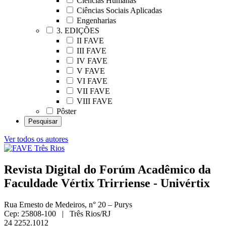
Ciências Humanas
Ciências Sociais Aplicadas
Engenharias
3. EDIÇÕES
II FAVE
III FAVE
IV FAVE
V FAVE
VI FAVE
VII FAVE
VIII FAVE
Pôster
Ver todos os autores
Revista Digital do Forúm Acadêmico da
Faculdade Vértix Trirriense - Univértix
Rua Ernesto de Medeiros, n° 20 – Purys
Cep: 25808-100 | Três Rios/RJ
24 2252.1012