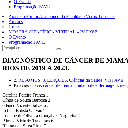
O Evento
Programação FAVE
Anais do Fórum Acadêmico da Faculdade Vértix Trirriense
Autores
Home
MOSTRA CIENTÍFICA VIRTUAL – IV FAVE
O Evento
Programação FAVE
DIAGNÓSTICO DE CÂNCER DE MAMA:
RIOS DE 2019 À 2023.
2. RESUMOS
,
3. EDIÇÕES
,
Ciências da Saúde
,
VII FAVE
Palavras-chave:
câncer de mama
,
cuidado de enfermagem
,
neop
Caroline Pereira França 1
Cíntia de Souza Barbosa 2
Glauco Vicente Salvado 3
Letícia Batista Galvão4
Luciane de Oliveira Gonçalves Nogueira 5
Pâmela Victorio Travassos 6
Rhanna da Silva Lima 7