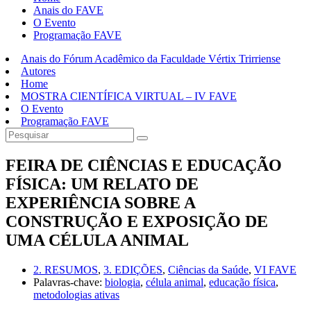
Anais do FAVE
O Evento
Programação FAVE
Anais do Fórum Acadêmico da Faculdade Vértix Trirriense
Autores
Home
MOSTRA CIENTÍFICA VIRTUAL – IV FAVE
O Evento
Programação FAVE
FEIRA DE CIÊNCIAS E EDUCAÇÃO
FÍSICA: UM RELATO DE
EXPERIÊNCIA SOBRE A
CONSTRUÇÃO E EXPOSIÇÃO DE
UMA CÉLULA ANIMAL
2. RESUMOS
,
3. EDIÇÕES
,
Ciências da Saúde
,
VI FAVE
Palavras-chave:
biologia
,
célula animal
,
educação física
,
metodologias ativas