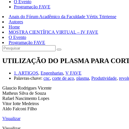
O Evento
Programação FAVE
Anais do Fórum Acadêmico da Faculdade Vértix Trirriense
Autores
Home
MOSTRA CIENTÍFICA VIRTUAL – IV FAVE
O Evento
Programação FAVE
UTILIZAÇÃO DO PLASMA PARA CORT
1. ARTIGOS
,
Engenharias
,
V FAVE
Palavras-chave:
cnc
,
corte de aço
,
plasma
,
Produtividade
,
revol
Glaucio Rodrigues Vicente
Matheus Silva de Souza
Rafael Nascimento Lopes
Vitor Iotte Medeiros
Aldo Falconi Filho
Visualizar
Visualizar