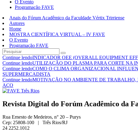
O Evento
Programação FAVE
Anais do Fórum Acadêmico da Faculdade Vértix Trirriense
Autores
Home
MOSTRA CIENTÍFICA VIRTUAL – IV FAVE
O Evento
Programação FAVE
Continue lendo
INDICADOR OEE (OVERALL EQUIPMENT EFF
Continue lendo
UTILIZAÇÃO DO PLASMA PARA CORTE NA I
Continue lendo
COMO O CLIMA ORGANIZACIONAL INFLUE
SUPERMERCADISTA
Continue lendo
MOTIVAÇÃO NO AMBIENTE DE TRABALHO, 
AÇO
Revista Digital do Forúm Acadêmico da Fac
Rua Ernesto de Medeiros, n° 20 – Purys
Cep: 25808-100 | Três Rios/RJ
24 2252.1012