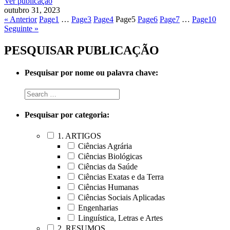
Ver publicação
outubro 31, 2023
« Anterior
Page
1
…
Page
3
Page
4
Page
5
Page
6
Page
7
…
Page
10
Seguinte »
PESQUISAR PUBLICAÇÃO
Pesquisar por nome ou palavra chave:
Pesquisar por categoria:
1. ARTIGOS
Ciências Agrária
Ciências Biológicas
Ciências da Saúde
Ciências Exatas e da Terra
Ciências Humanas
Ciências Sociais Aplicadas
Engenharias
Linguística, Letras e Artes
2. RESUMOS