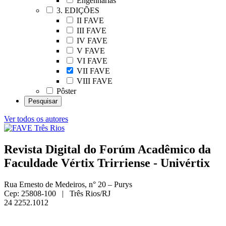
Engenharias
3. EDIÇÕES
II FAVE
III FAVE
IV FAVE
V FAVE
VI FAVE
VII FAVE
VIII FAVE
Pôster
Ver todos os autores
Revista Digital do Forúm Acadêmico da
Faculdade Vértix Trirriense - Univértix
Rua Ernesto de Medeiros, n° 20 – Purys
Cep: 25808-100 | Três Rios/RJ
24 2252.1012