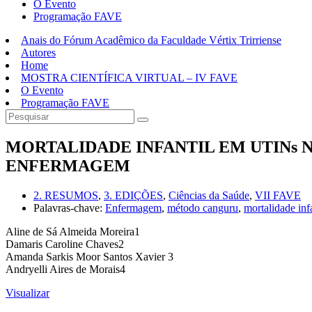
O Evento
Programação FAVE
Anais do Fórum Acadêmico da Faculdade Vértix Trirriense
Autores
Home
MOSTRA CIENTÍFICA VIRTUAL – IV FAVE
O Evento
Programação FAVE
MORTALIDADE INFANTIL EM UTINs N
ENFERMAGEM
2. RESUMOS
,
3. EDIÇÕES
,
Ciências da Saúde
,
VII FAVE
Palavras-chave:
Enfermagem
,
método canguru
,
mortalidade infa
Aline de Sá Almeida Moreira1
Damaris Caroline Chaves2
Amanda Sarkis Moor Santos Xavier 3
Andryelli Aires de Morais4
Visualizar