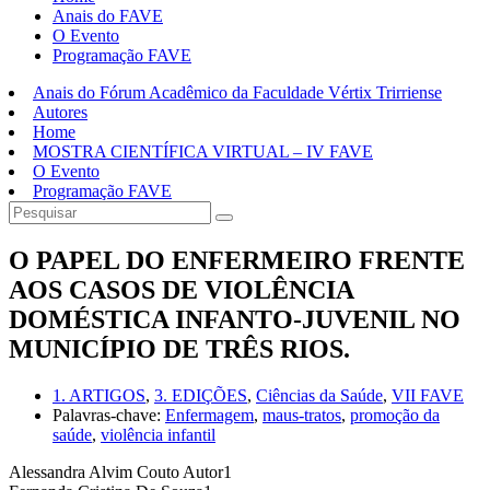
Anais do FAVE
O Evento
Programação FAVE
Anais do Fórum Acadêmico da Faculdade Vértix Trirriense
Autores
Home
MOSTRA CIENTÍFICA VIRTUAL – IV FAVE
O Evento
Programação FAVE
O PAPEL DO ENFERMEIRO FRENTE
AOS CASOS DE VIOLÊNCIA
DOMÉSTICA INFANTO-JUVENIL NO
MUNICÍPIO DE TRÊS RIOS.
1. ARTIGOS
,
3. EDIÇÕES
,
Ciências da Saúde
,
VII FAVE
Palavras-chave:
Enfermagem
,
maus-tratos
,
promoção da
saúde
,
violência infantil
Alessandra Alvim Couto Autor1