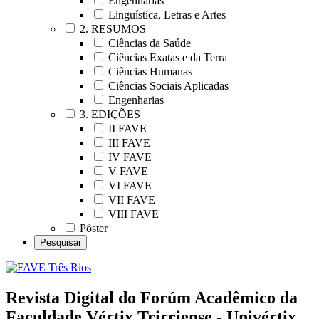
Engenharias
Linguística, Letras e Artes
2. RESUMOS
Ciências da Saúde
Ciências Exatas e da Terra
Ciências Humanas
Ciências Sociais Aplicadas
Engenharias
3. EDIÇÕES
II FAVE
III FAVE
IV FAVE
V FAVE
VI FAVE
VII FAVE
VIII FAVE
Pôster
Revista Digital do Forúm Acadêmico da
Faculdade Vértix Trirriense - Univértix