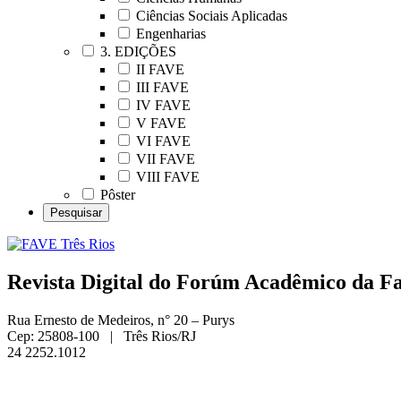
Ciências Sociais Aplicadas
Engenharias
3. EDIÇÕES
II FAVE
III FAVE
IV FAVE
V FAVE
VI FAVE
VII FAVE
VIII FAVE
Pôster
Revista Digital do Forúm Acadêmico da Fac
Rua Ernesto de Medeiros, n° 20 – Purys
Cep: 25808-100 | Três Rios/RJ
24 2252.1012