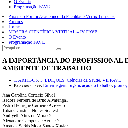
O Evento
Programação FAVE
Anais do Fórum Acadêmico da Faculdade Vértix Trirriense
Autores
Home
MOSTRA CIENTÍFICA VIRTUAL – IV FAVE
O Evento
Programação FAVE
A IMPORTÂNCIA DO PROFISSIONAL
AMBIENTE DE TRABALHO
1. ARTIGOS
,
3. EDIÇÕES
,
Ciências da Saúde
,
VII FAVE
Palavras-chave:
Enfermagem
,
organização do trabalho
,
promoç
Ana Carolina Cortácio Silva1
Isadora Ferreira de Brito Alvarenga1
Pedro Henrique Carneiro Azevedo1
Tatiane Cristina Nunes Soares1
Andryelli Aires de Morais2
Alexandre Campos de Aguiar 3
Amanda Sarkis Moor Santos Xavier