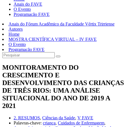
Anais do FAVE
O Evento
Programação FAVE
Anais do Fórum Acadêmico da Faculdade Vértix Trirriense
Autores
Home
MOSTRA CIENTÍFICA VIRTUAL – IV FAVE
O Evento
Programação FAVE
MONITORAMENTO DO
CRESCIMENTO E
DESENVOLVIMENTO DAS CRIANÇAS
DE TRÊS RIOS: UMA ANÁLISE
SITUACIONAL DO ANO DE 2019 A
2021
2. RESUMOS
,
Ciências da Saúde
,
V FAVE
Palavras-chave:
criança
,
Cuidados de Enfermagem
,